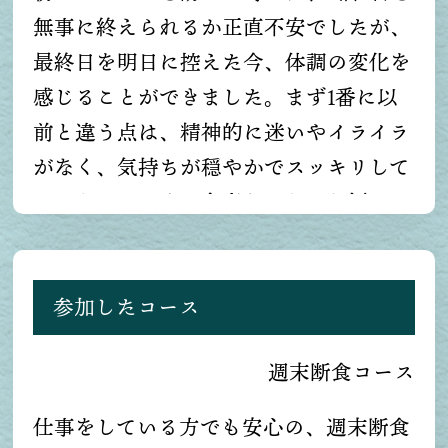
ーに生きていこうと思います。スタッフ
ませんでした。やる前は怖くてドキドキ
無事に終えられるか正直不安でしたが、
の皆様、ありがとうございました。
だった洗腸も、やってみれば案外簡単
最終日を明日に控えた今、体調の変化を
で、以前「腸が長いんじゃないか？」な
感じることができました。まず1番に以
どと言われていた意味もようやく実感で
前と違う点は、精神的に迷いやイライラ
き、とても良い経験でした。帰宅後もや
がなく、気持ちが穏やかでスッキリして
ってみようと思います。また週末断食で
いるところです。食事もほとんど摂って
リピートさせていただきます。よろしく
いないのに(以前の量に比べれば)空腹感
お願いいたします。お世話になりまし
も全く感じることがなく、体がとても軽
た。ありがとうございました。
いです。あと、視界もクリアで目の疲れ
参加したコース
もなく、これも嬉しい限りです。私は普
週末断食コース
段から、玄米を食事に取り入れています
が、圧力鍋で炊いたこちらの玄米は、も
仕事をしている方でも安心の、週末断食
ちもちしていてとても美味しく、玄米の