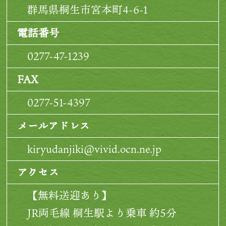
もいいよ。」とありがたいお言葉をいた
群馬県桐生市宮本町4-6-1
だきましたが、帰る日を指折り数えてい
電話番号
る状態で、自分の中で一ヶ月は頑張ろう
と決めていたので、お断りさせていただ
0277-47-1239
きました。過ぎ去れば一ヶ月は早いです
FAX
が、そこまでのつらい過程を乗り越え、
0277-51-4397
やりきった自分に「本当によく頑張っ
た！！！」とほめてあげたいです。少し
メールアドレス
東京でリラックスして、地元へ戻った
kiryudanjiki@vivid.ocn.ne.jp
ら、自分のペースで楽しく過ごしなが
アクセス
ら、手当を続けていこうと思います。次
回桐生へ行くときは、健康体で行きま
【無料送迎あり】
す！ありがとうございました。
JR両毛線 桐生駅より乗車 約5分