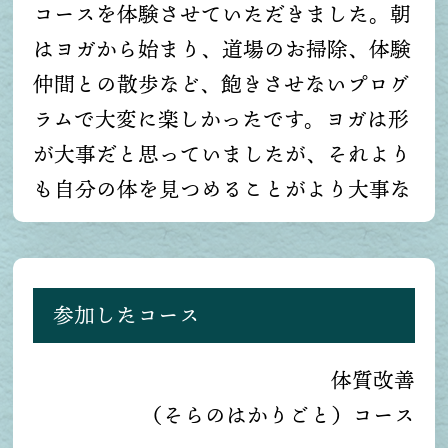
コースを体験させていただきました。朝
甘みを初めて感じることができました。
はヨガから始まり、道場のお掃除、体験
味噌汁も美味しかったです。2泊3日でし
仲間との散歩など、飽きさせないプログ
たが、色々な気づきが多い体験となりま
ラムで大変に楽しかったです。ヨガは形
した。スタッフの方々、ありがとうござ
が大事だと思っていましたが、それより
いました。
も自分の体を見つめることがより大事な
んだということがわかりました。断食で
も単にダイエットや体質改善など、もち
ろん様々な体に良いことがあるのだと思
参加したコース
いました。私は、「自分の体を好きにな
れる」というすばらしい体験ができるの
体質改善
ではないかと思いました。何よりも道場
（そらのはかりごと）コース
長をはじめ、スタッフの皆様、参加して