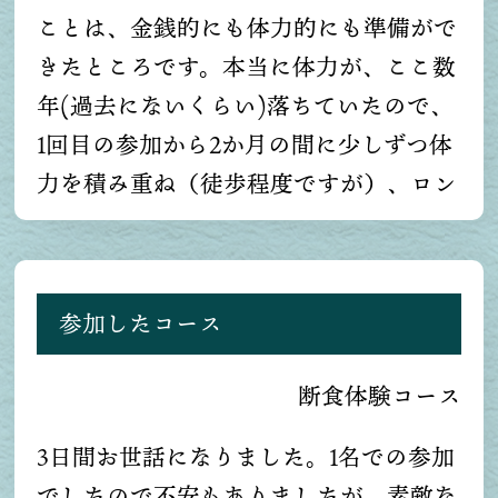
のせいで食べたくなるものを「食べたい
ことは、金銭的にも体力的にも準備がで
もの」だと判断して甘やかして生きてい
きたところです。本当に体力が、ここ数
たので、その習慣を見直すきっかけにな
年(過去にないくらい)落ちていたので、
ってよかったです。完全に玄米菜食にな
1回目の参加から2か月の間に少しずつ体
ろう、という決意までは至ってないです
力を積み重ね（徒歩程度ですが）、ロン
が、選べるタイミングでは自分の合った
グウォーキングに何とか挑戦でき、自分
ものを、余分なものは除いて採っていき
なりの目標を達成することができまし
たいなと思いました。新しい価値観に触
た。本当に先生のきめ細かい指導には感
参加したコース
れられた、新鮮な3日間でした。ありが
謝しております。特に排毒時期は、感情
とうございました。
も激しく、食べ物との関係があるとは思
断食体験コース
っていなかったです。又、「そらのはか
りごとコース」では、運動することや周
3日間お世話になりました。1名での参加
りの皆さんの助け(＝愛情)で体温まで上
でしたので不安もありましたが、素敵な