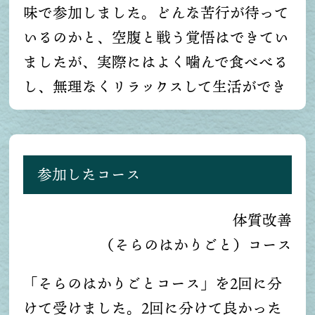
味で参加しました。どんな苦行が待って
いるのかと、空腹と戦う覚悟はできてい
ましたが、実際にはよく噛んで食べべる
し、無理なくリラックスして生活ができ
たので、苦しさは無く過ごせました。一
見とても質素で、少量の食事で「こんな
の絶対無理だ、、、」と思ってしまうと
参加したコース
思いきや、命を預けているということに
正面から向き合い、200回噛んでその命
体質改善
に感謝、味わうことでこんなにも美味し
（そらのはかりごと）コース
く、幸せな気持ちになれるかと思うと驚
きました。日頃、栄養素や作られ方、内
「そらのはかりごとコース」を2回に分
容物等にほとんど気を使わず、「中毒」
けて受けました。2回に分けて良かった