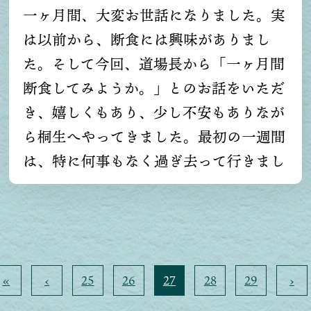
いたメンバーの皆さんが、とても生き生
一ヶ月間、大変お世話になりました。実
きしていて一生懸命に楽しんで動いてい
は以前から、断食には興味がありまし
たことに感動しました。なかなかできな
た。そして今回、道場長から「一ヶ月間
いことですが、肌で感じました。ありが
断食してみようか。」とのお話をいただ
とうございます。一人だと投げ出した
き、嬉しくもあり、少し不安もありなが
り、あるいはとても楽かもしれません
ら桐生へやってきました。最初の一週間
が、同じ楽でも楽しい方がいいです。そ
は、特に何事もなく過ぎ去って行きまし
して楽しいことは一人ではできないこと
たが、回復食が始まりだしてからが自分
を知りました。皆様と出会えた縁は宝物
との戦いが始まりました。毎日おかゆが
です。これからの人生に生かしていきた
続き(もちろんおかゆは美味しいのです
いです。ありがとうございました。
が。)「いつまでおかゆが続くのだろ
«
‹
25
26
27
28
29
›
う？いつになったら固形の玄米が食べら
れるのだろう？」と考え始め、また体力