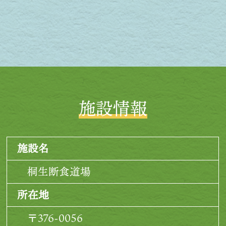
的にも力が入らないので、起き上がって
服を着替えたり、階段を上ったりするの
もつらく、さらに毎日のスケジュールの
合間に里芋パスタを作ったり、手当てを
したりと、体も心も休まる日がない状態
が続いたので、二週間を過ぎた頃に、帰
施設情報
る日を指折り数えながら日々を過ごして
いました。そんな中、一人でゆっくりす
施設名
る時間を頂けたり、リエさんやまやさん
桐生断食道場
と様々なお話をしたりと、それだけでも
心が休まり、お二人の愛情に心から感謝
所在地
していました。道場長から、「延泊して
〒376-0056