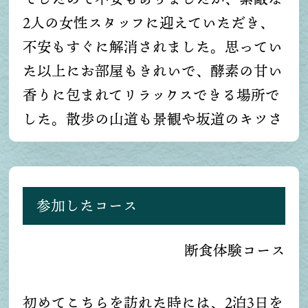
がり、感謝するばかりです。みんなと一
2人の女性スタッフに迎えていただき、
緒という団体行動を不得意としていた私
不安もすぐに解消されました。思ってい
ですが、そんなことまで気づかせていた
た以上にお部屋もきれいで、酵素の甘い
だきました。講義はすごく白熱してお
香りに包まれてリラックスできる場所で
り、先生の気持ち(ハート)が伝わってく
した。散歩の山道も景観や坂道のキツさ
る内容となっており、食で「人生好転」
が丁度よく、50歳の自分でもついていけ
まではかれるとは想定外でした。血をき
るレベルの運動量でした。帰ってきてか
れいにするということが、どれだけ素晴
らの自力整体の体操で、足や体全体の筋
参加したコース
らしいことかを知り、今後これからがワ
肉がほぐされるので、普段のような疲れ
クワクしてきました！本当に有難かった
やだるさはなく、次の日の体が軽い気が
断食体験コース
です。これからも教えていただいたこと
しました。半断食でしたので、玄米やぬ
を軸に、生活すべてに気づかい、ハッピ
か漬けも大変美味しく、空腹は全く感じ
初めてこちらを訪れた時には、2泊3日を