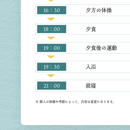
16：30
夕方の体操
18：00
夕食
19：00
夕食後の運動
19：30
入浴
21：00
就寝
※ 個人の体調や季節によって、内容は変更になります。