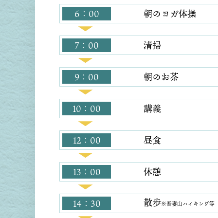
6：00
朝のヨガ体操
7：00
清掃
9：00
朝のお茶
10：00
講義
12：00
昼食
13：00
休憩
散歩
14：30
※吾妻山ハイキング等