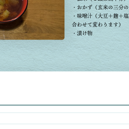
・おかず（玄米の三分の
・味噌汁（大豆＋麹＋塩
合わせて変わります）
・漬け物