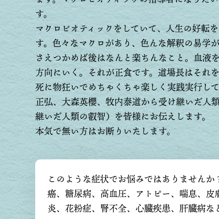
す。
マクロビオティックをしていて、人生の好転を
す。色々なマクロがあり、色んな解釈の易学
さえつかめば後はなんと楽ちんなこと。血液
方向にいく。それが正食です。道場長はそれ
死に物狂いでめちゃくちゃ楽しく実践実行し
正弘、大森英櫻、牧内泰道から受け継いだ人
継いだ人類の叡智）を皆様にお伝えします。
本気で無い方はお断りいたします。
このような症状でお悩みではありませんか
癌、糖尿病、高血圧、アトピー、喘息、皮
炎、花粉症、腎不全、心臓疾患、肝臓病な