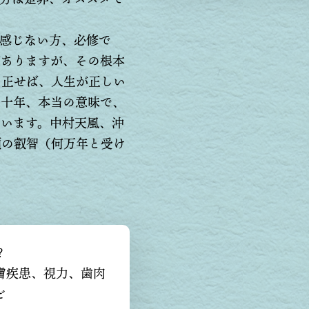
感じない方、必修で
がありますが、その根本
を正せば、人生が正しい
を十年、本当の意味で、
ています。中村天風、沖
類の叡智（何万年と受け
？
膚疾患、視力、歯肉
ど